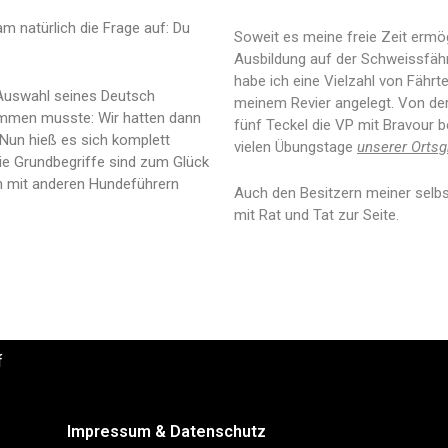
 natürlich die Frage auf: Du
Soweit es meine freie Zeit ermögl
Ausbildung auf der Schweissfähr
habe ich eine Vielzahl von Fährt
 Auswahl seines Deutsch
meinem Revier angelegt. Von de
ommen musste: Wir hatten dann
fünf Teckel die VP mit Bravour b
 Nun hieß es sich komplett
vielen Übungstage
unserer Orts
ie Grundbegriffe sind zum Glück
h mit anderen Hundeführern
Auch den Besitzern meiner selbs
mit Rat und Tat zur Seite.
f
Impressum & Datenschutz