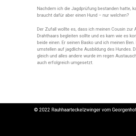
Nachdem ich die Jagdprüfung bestanden hatte, kam
braucht dafür aber einen Hund – nur welchen?
Der Zufall wollte es, dass ich meinen Cousin zur
Drahthaars begleiten sollte und es kam wie es k
beide einen. Er seinen Basko und ich meinen Ben.
umstellen auf jagdliche Ausbildung des Hundes. D
gleich und alles andere wurde im regen Austausc
auch erfolgreich umgesetzt.
© 2022 Rauhhaarteckelzwinger vom Georgenho