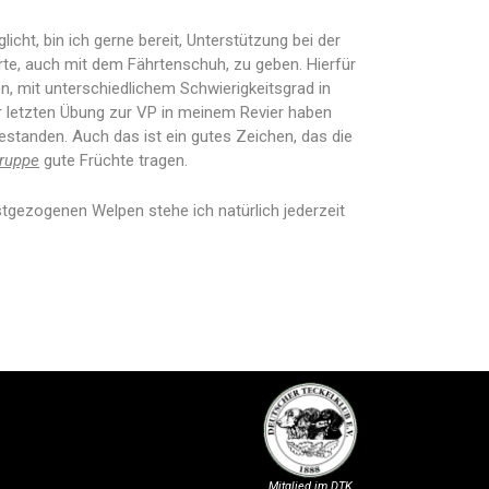
icht, bin ich gerne bereit, Unterstützung bei der
te, auch mit dem Fährtenschuh, zu geben. Hierfür
en, mit unterschiedlichem Schwierigkeitsgrad in
r letzten Übung zur VP in meinem Revier haben
estanden. Auch das ist ein gutes Zeichen, das die
gruppe
gute Früchte tragen.
tgezogenen Welpen stehe ich natürlich jederzeit
Mitglied im DTK